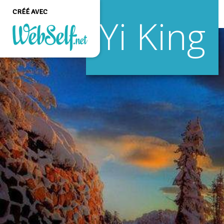
CRÉÉ AVEC
Yi King
Créer un site web de
qualité professionnelle
et personnalisable sans
aucune connaissance en
programmation
COMMENCEZ