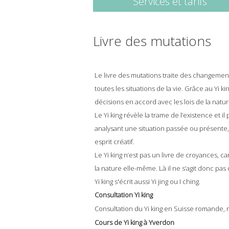
Services et tarifs
Livre des mutations
Le livre des mutations traite des changemen
toutes les situations de la vie. Grâce au Yi 
décisions en accord avec les lois de la nature
Le Yi king révèle la trame de l’existence et i
analysant une situation passée ou présente,
esprit créatif.
Le Yi king n’est pas un livre de croyances, ca
la nature elle-même. Là il ne s’agit donc pas
Yi king s'écrit aussi Yi jing ou I ching.
Consultation Yi king
Consultation du Yi king en Suisse romande, r
Cours de Yi king à Yverdon